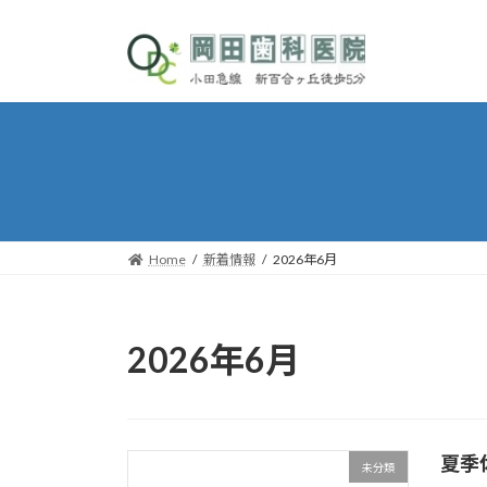
コ
ナ
ン
ビ
テ
ゲ
ン
ー
ツ
シ
へ
ョ
ス
ン
キ
に
ッ
移
プ
動
Home
新着情報
2026年6月
2026年6月
夏季
未分類