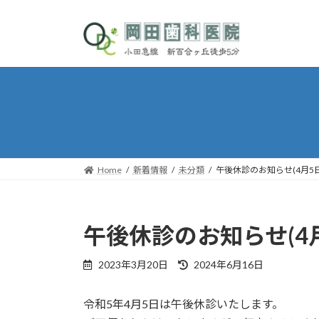
コ
ナ
ン
ビ
テ
ゲ
ン
ー
ツ
シ
へ
ョ
ス
ン
キ
に
ッ
移
プ
動
Home
新着情報
未分類
午後休診のお知らせ(4月5日
午後休診のお知らせ(4月
最
2023年3月20日
2024年6月16日
終
更
令和5年4月5日は午後休診いたします。
新