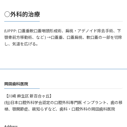
○外科的治療
(UPPP: 口蓋垂軟口蓋咽頭形成術、扁桃・アデノイド除去手術、下
顎骨前方移動術、など ) →口蓋垂、口蓋扁桃、軟口蓋の一部を切除
し、気道を広げる。
岡田歯科医院
【川崎 麻生区 新百合ヶ丘】
(社)日本口腔外科学会認定の口腔外科専門医 インプラント、歯の移
植、顎関節症、親知らずなど、歯科・口腔外科の岡田歯科医院
Address