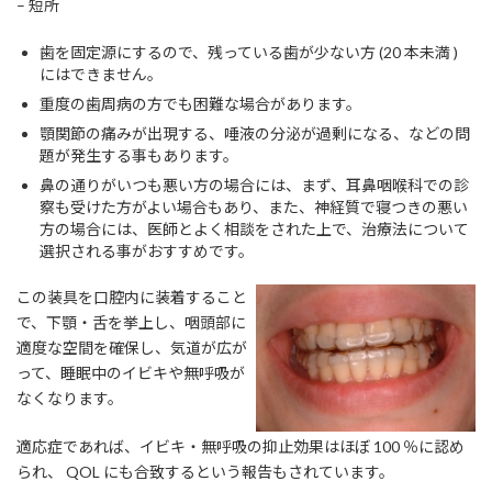
– 短所
歯を固定源にするので、残っている歯が少ない方 (20 本未満 )
にはできません。
重度の歯周病の方でも困難な場合があります。
顎関節の痛みが出現する、唾液の分泌が過剰になる、などの問
題が発生する事もあります。
鼻の通りがいつも悪い方の場合には、まず、耳鼻咽喉科での診
察も受けた方がよい場合もあり、また、神経質で寝つきの悪い
方の場合には、医師とよく相談をされた上で、治療法について
選択される事がおすすめです。
この装具を口腔内に装着すること
で、下顎・舌を挙上し、咽頭部に
適度な空間を確保し、気道が広が
って、睡眠中のイビキや無呼吸が
なくなります。
適応症であれば、イビキ・無呼吸の抑止効果はほぼ 100 ％に認め
られ、 QOL にも合致するという報告もされています。