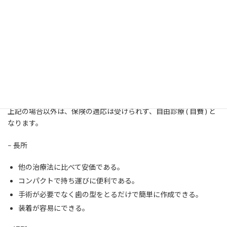
保険適応となる条件は、
PSG: 終夜睡眠ポリグラフィ検査を受ける事
PSG 検査の結果、睡眠時無呼吸症候群であると診断される事
無呼吸指数 ( 睡眠 1 時間中に 10 秒以上呼吸の停止する回数
):AI ＞ 5 回 / 時間
医師の治療依頼
医科医療機関からの情報提供が必要。
上記の場合以外は、保険の適応は受けられず、自由診療 ( 自費 ) と
なります。
– 長所
他の治療法に比べて安価である。
コンパクトで持ち運びに便利である。
手術が必要でなく歯の型をとるだけで簡単に作成できる。
装着が容易にできる。