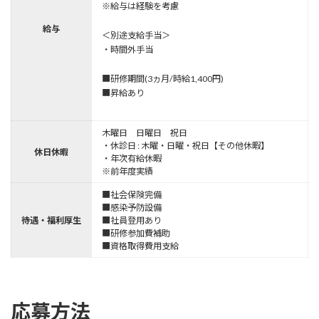
※給与は経験を考慮
給与
＜別途支給手当＞
・時間外手当
■研修期間(3ヵ月/時給1,400円)
■昇給あり
木曜日 日曜日 祝日
・休診日 : 木曜・日曜・祝日【その他休暇】
休日休暇
・年次有給休暇
※前年度実績
■社会保険完備
■感染予防設備
待遇・福利厚生
■社員登用あり
■研修参加費補助
■資格取得費用支給
応募方法