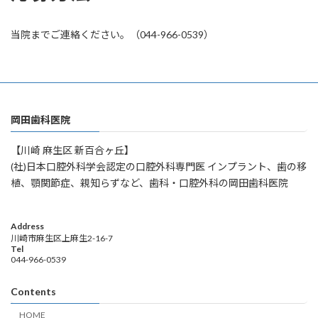
当院までご連絡ください。（044-966-0539）
岡田歯科医院
【川崎 麻生区 新百合ヶ丘】
(社)日本口腔外科学会認定の口腔外科専門医 インプラント、歯の移
植、顎関節症、親知らずなど、歯科・口腔外科の岡田歯科医院
Address
川崎市麻生区上麻生2-16-7
Tel
044-966-0539
Contents
HOME