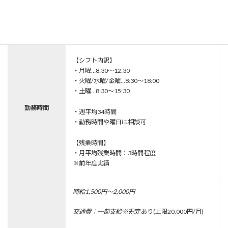
勤務地
川崎市麻生区上麻生2-16-7
アクセス
小田急線｢新百合ヶ丘駅｣より徒歩5分／駅チカ！
08:30～12:30、08:30～18:00、08:30～15:30
【シフト内訳】
・月曜…8:30～12:30
・火曜/水曜/金曜…8:30～18:00
・土曜…8:30～15:30
勤務時間
・週平均34時間
・勤務時間や曜日は相談可
【残業時間】
・月平均残業時間：3時間程度
※前年度実績
時給1,500円～2,000円
交通費：一部支給
※規定あり(上限20,000円/月)